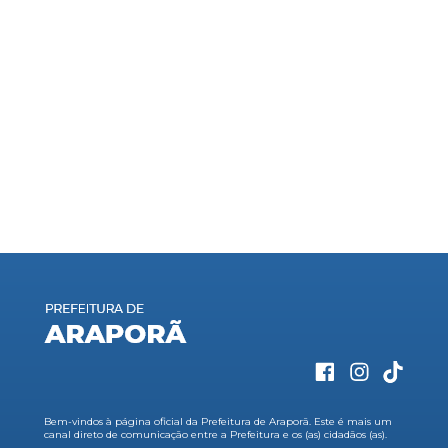
Bem-vindos à página oficial da Prefeitura de Araporã. Este é mais um
canal direto de comunicação entre a Prefeitura e os (as) cidadãos (as).